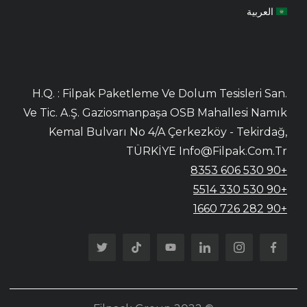
العربية
H.Q. : Filpak Paketleme Ve Dolum Tesisleri San.
Ve Tic. A.Ş. Gaziosmanpaşa OSB Mahallesi Namık
Kemal Bulvarı No 4/A Çerkezköy - Tekirdağ,
TÜRKİYE Info@filpak.com.tr
+90 530 606 8353
+90 530 330 5514
+90 282 726 1660