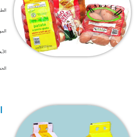
الط
الموا
الأب
الحد 
ا