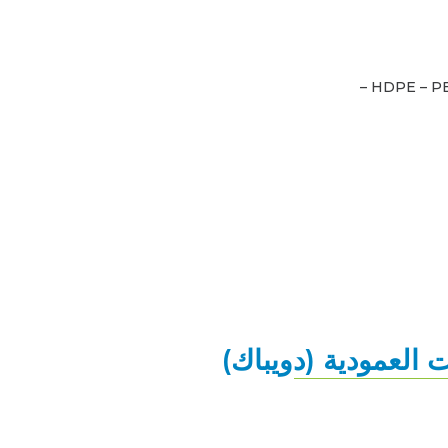
ت العمودية (دويباك)