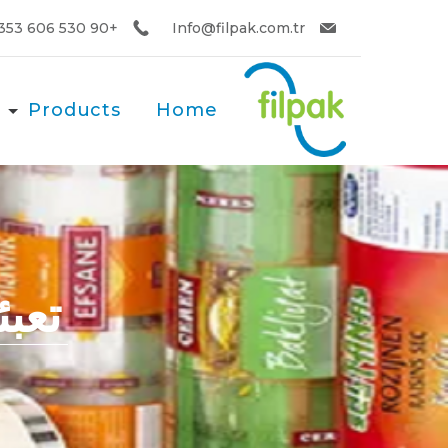
+90 530 606 8353
Info@filpak.com.tr
Products
Home
تعبئ