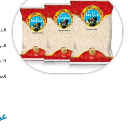
الط
الموا
الأب
الحد 
عب