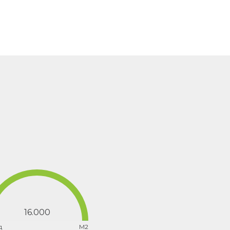
16.000
д
M2