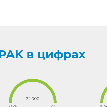
LPAK в цифрах
22.000
в год
тонн
в го