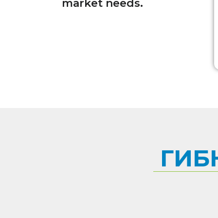
market needs.
ГИБ