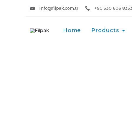
Info@filpak.com.tr
+90 530 606 835
Home
Products
Flexible & Re
Machinery So