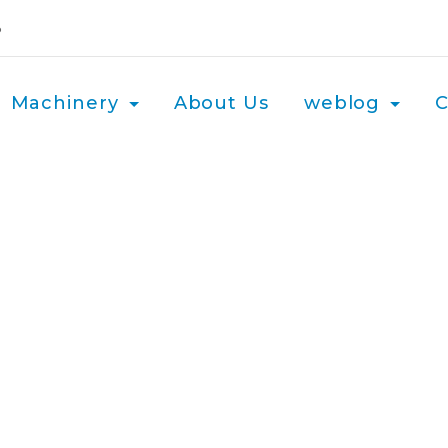
3
Machinery
About Us
weblog
C
liable
lutions