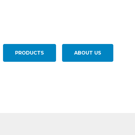
We handle shipping and transportation
packaging machinery
PRODUCTS
ABOUT US