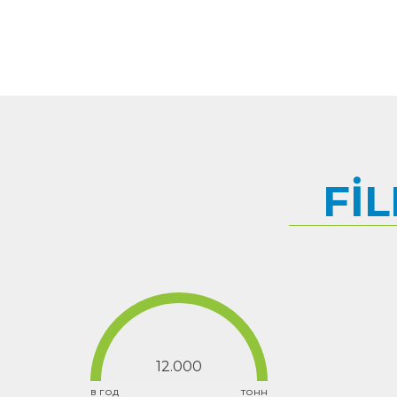
Fİ
12.000
в год
тонн