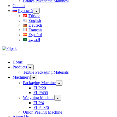
Patates Paketleme Makinesi
Contact
Русский
Türkçe
English
Deutsch
Français
Español
العربية
Home
Products
Textile Packaging Materials
Machinery
Packaging Machine
FLP/20
FLP/455
Weighing Machine
FLP/4
FLPTS/6
Onion Peeling Machine
About Us