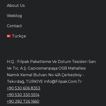
About Us
Weblog
Contact
Türkçe
H.Q. : Filpak Paketleme Ve Dolum Tesisleri San.
Ve Tic. A.Ş. Gaziosmanpaşa OSB Mahallesi
Namık Kemal Bulvarı No 4/A Çerkezköy -
Tekirdağ, TÜRKİYE Info@filpak.com.tr
+90 530 606 8353
+90 530 330 5514
+90 282 726 1660