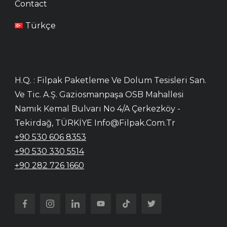
Contact
Türkçe
H.Q. : Filpak Paketleme Ve Dolum Tesisleri San.
Ve Tic. A.Ş. Gaziosmanpaşa OSB Mahallesi
Namık Kemal Bulvarı No 4/A Çerkezköy -
Tekirdağ, TÜRKİYE Info@filpak.com.tr
+90 530 606 8353
+90 530 330 5514
+90 282 726 1660